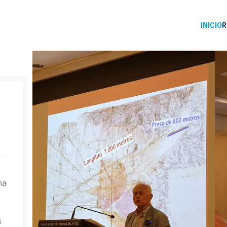
INICIO
R
na
s